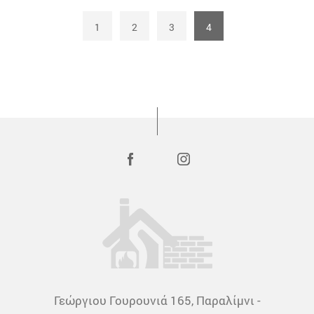
1
2
3
4
Γεώργιου Γουρουνιά 165, Παραλίμνι -