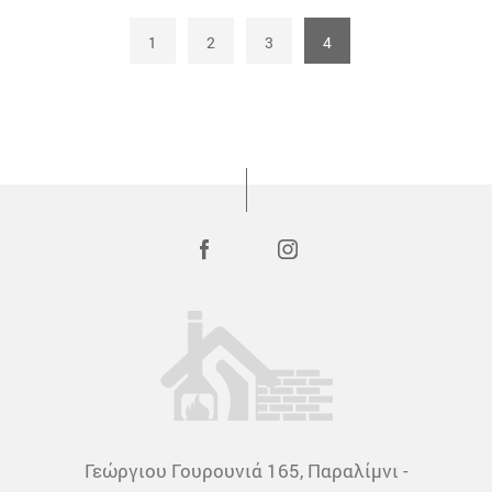
1
2
3
4
Γεώργιου Γουρουνιά 165, Παραλίμνι -